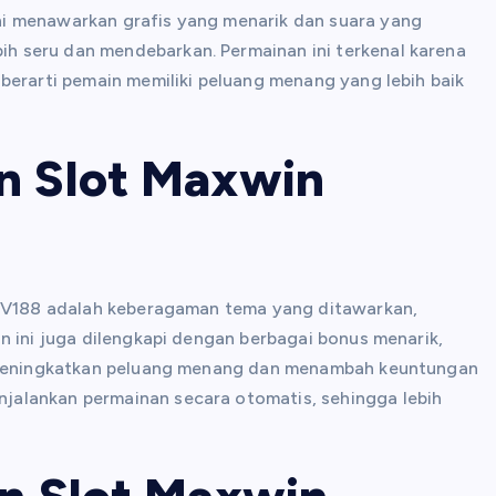
i menawarkan grafis yang menarik dan suara yang
 seru dan mendebarkan. Permainan ini terkenal karena
berarti pemain memiliki peluang menang yang lebih baik
n Slot Maxwin
n DV188 adalah keberagaman tema yang ditawarkan,
n ini juga dilengkapi dengan berbagai bonus menarik,
sa meningkatkan peluang menang dan menambah keuntungan
jalankan permainan secara otomatis, sehingga lebih
in Slot Maxwin