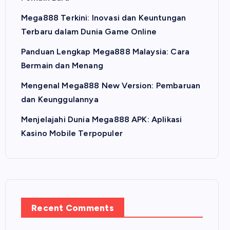
Mega888 Terkini: Inovasi dan Keuntungan
Terbaru dalam Dunia Game Online
Panduan Lengkap Mega888 Malaysia: Cara
Bermain dan Menang
Mengenal Mega888 New Version: Pembaruan
dan Keunggulannya
Menjelajahi Dunia Mega888 APK: Aplikasi
Kasino Mobile Terpopuler
Recent Comments