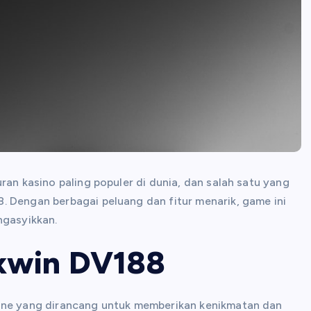
ran kasino paling populer di dunia, dan salah satu yang
. Dengan berbagai peluang dan fitur menarik, game ini
gasyikkan.
xwin DV188
line yang dirancang untuk memberikan kenikmatan dan