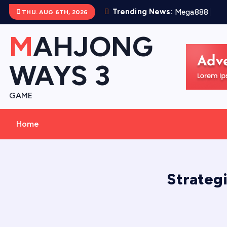
S
Trending News:
M
e
g
a
8
8
8
T
e
r
k
THU. AUG 6TH, 2026
k
i
MAHJONG
p
t
WAYS 3
o
c
GAME
o
n
Home
t
e
n
t
Strateg