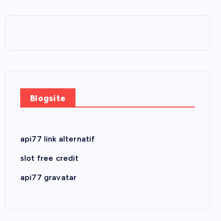
Blogsite
api77 link alternatif
slot free credit
api77 gravatar