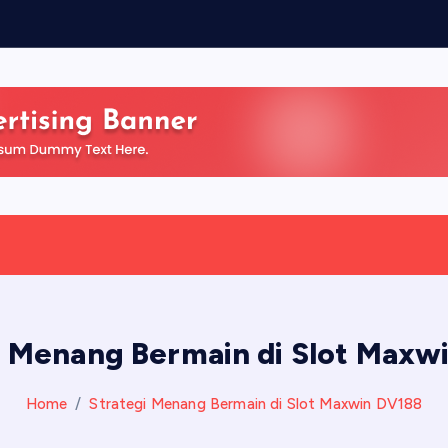
i
n
i Menang Bermain di Slot Maxw
Home
Strategi Menang Bermain di Slot Maxwin DV188