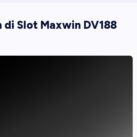
 di Slot Maxwin DV188