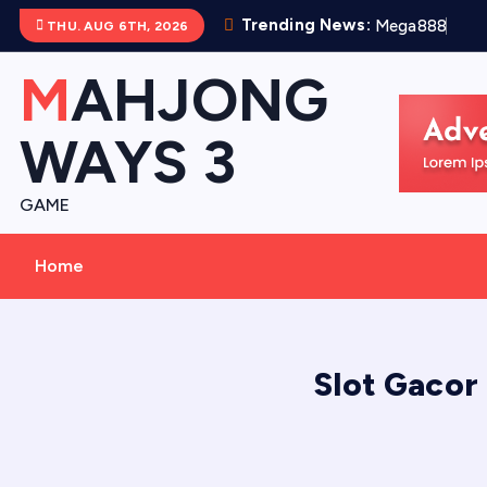
S
Trending News:
M
e
g
a
8
8
8
T
e
r
k
THU. AUG 6TH, 2026
k
i
MAHJONG
p
t
WAYS 3
o
c
GAME
o
n
Home
t
e
n
t
Slot Gacor