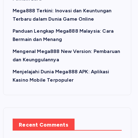
Mega888 Terkini: Inovasi dan Keuntungan
Terbaru dalam Dunia Game Online
Panduan Lengkap Mega888 Malaysia: Cara
Bermain dan Menang
Mengenal Mega888 New Version: Pembaruan
dan Keunggulannya
Menjelajahi Dunia Mega888 APK: Aplikasi
Kasino Mobile Terpopuler
Recent Comments