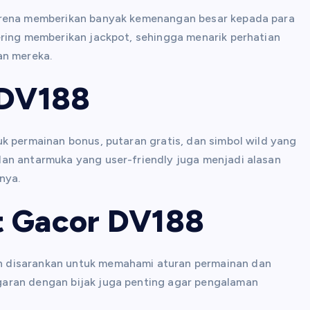
karena memberikan banyak kemenangan besar kepada para
ering memberikan jackpot, sehingga menarik perhatian
an mereka.
 DV188
k permainan bonus, putaran gratis, dan simbol wild yang
an antarmuka yang user-friendly juga menjadi alasan
nya.
t Gacor DV188
n disarankan untuk memahami aturan permainan dan
aran dengan bijak juga penting agar pengalaman