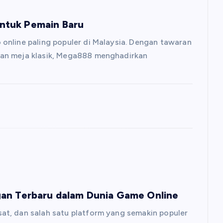
ntuk Pemain Baru
 online paling populer di Malaysia. Dengan tawaran
nan meja klasik, Mega888 menghadirkan
gan Terbaru dalam Dunia Game Online
at, dan salah satu platform yang semakin populer