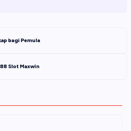
kap bagi Pemula
88 Slot Maxwin