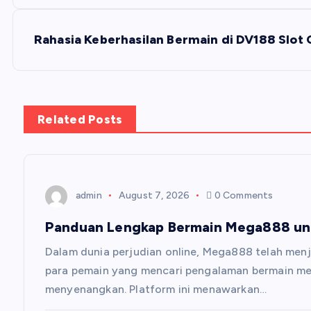
o
s
Rahasia Keberhasilan Bermain di DV188 Slot
t
n
Related Posts
a
v
admin
August 7, 2026
0 Comments
Panduan Lengkap Bermain Mega888 un
i
Dalam dunia perjudian online, Mega888 telah menja
g
para pemain yang mencari pengalaman bermain me
menyenangkan. Platform ini menawarkan…