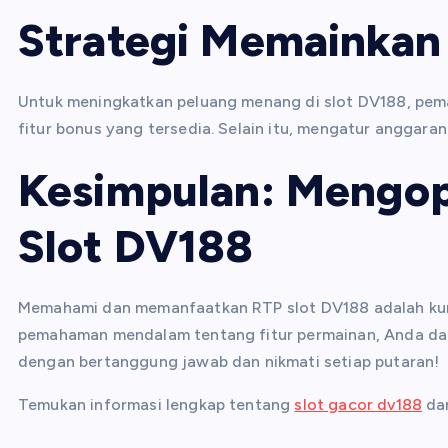
Strategi Memainkan
Untuk meningkatkan peluang menang di slot DV188, pe
fitur bonus yang tersedia. Selain itu, mengatur anggar
Kesimpulan: Mengop
Slot DV188
Memahami dan memanfaatkan RTP slot DV188 adalah kunc
pemahaman mendalam tentang fitur permainan, Anda da
dengan bertanggung jawab dan nikmati setiap putaran!
Temukan informasi lengkap tentang
slot gacor dv188
da