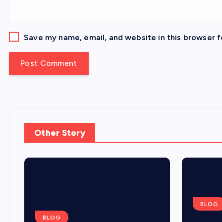
Save my name, email, and website in this browser f
Other Story
BLOG
BLOG