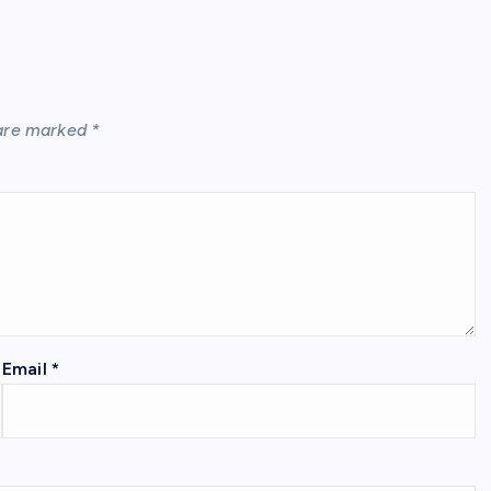
 are marked
*
Email
*