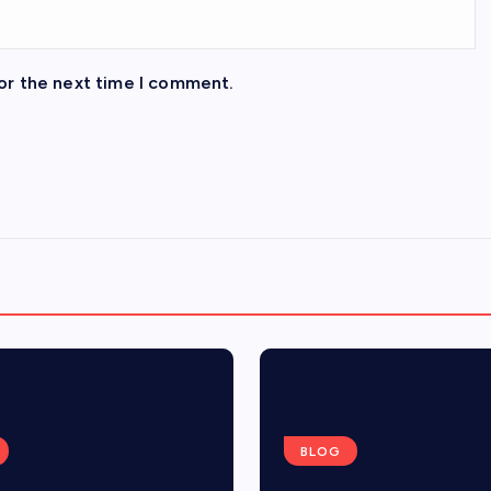
or the next time I comment.
BLOG