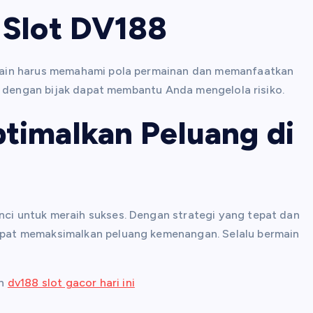
 Slot DV188
main harus memahami pola permainan dan memanfaatkan
an dengan bijak dapat membantu Anda mengelola risiko.
timalkan Peluang di
i untuk meraih sukses. Dengan strategi yang tepat dan
pat memaksimalkan peluang kemenangan. Selalu bermain
n
dv188 slot gacor hari ini