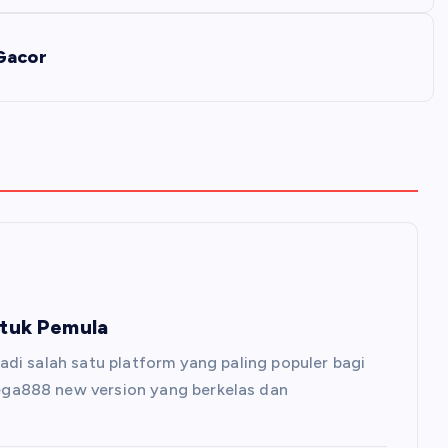
 Gacor
tuk Pemula
di salah satu platform yang paling populer bagi
ga888 new version yang berkelas dan