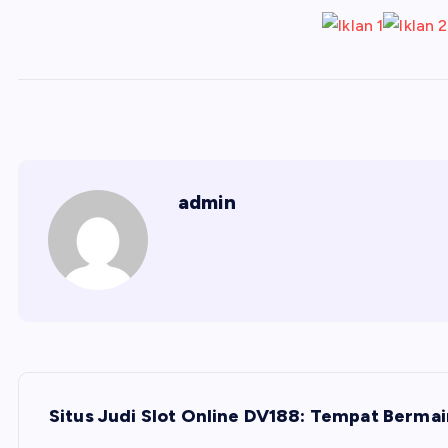
admin
P
Situs Judi Slot Online DV188: Tempat Bermai