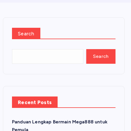
Search
Search
Recent Posts
Panduan Lengkap Bermain Mega888 untuk
Pemula