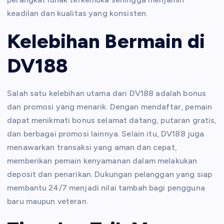
keadilan dan kualitas yang konsisten.
Kelebihan Bermain di
DV188
Salah satu kelebihan utama dari DV188 adalah bonus
dan promosi yang menarik. Dengan mendaftar, pemain
dapat menikmati bonus selamat datang, putaran gratis,
dan berbagai promosi lainnya. Selain itu, DV188 juga
menawarkan transaksi yang aman dan cepat,
memberikan pemain kenyamanan dalam melakukan
deposit dan penarikan. Dukungan pelanggan yang siap
membantu 24/7 menjadi nilai tambah bagi pengguna
baru maupun veteran.