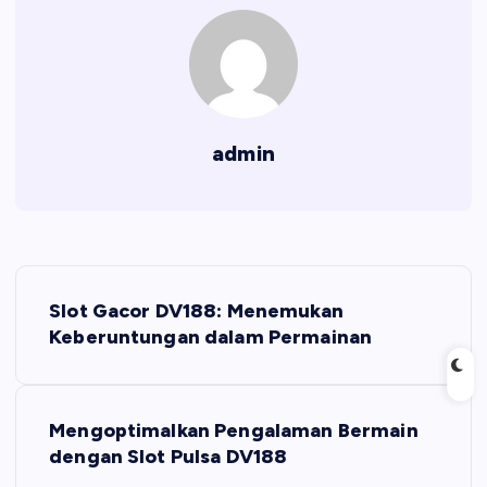
admin
P
Slot Gacor DV188: Menemukan
o
Keberuntungan dalam Permainan
s
Mengoptimalkan Pengalaman Bermain
t
dengan Slot Pulsa DV188