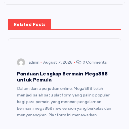
n
a
Related Posts
v
i
g
admin
August 7, 2026
0 Comments
a
Panduan Lengkap Bermain Mega888
untuk Pemula
t
Dalam dunia perjudian online, Mega888 telah
menjadi salah satu platform yang paling populer
i
bagi para pemain yang mencari pengalaman
bermain mega888 new version yang berkelas dan
o
menyenangkan. Platform ini menawarkan…