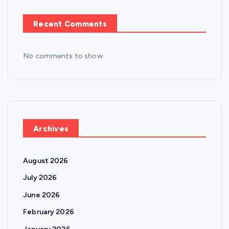
Recent Comments
No comments to show.
Archives
August 2026
July 2026
June 2026
February 2026