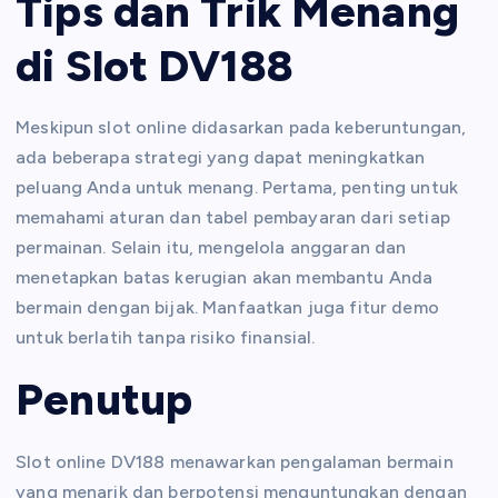
Tips dan Trik Menang
di Slot DV188
Meskipun slot online didasarkan pada keberuntungan,
ada beberapa strategi yang dapat meningkatkan
peluang Anda untuk menang. Pertama, penting untuk
memahami aturan dan tabel pembayaran dari setiap
permainan. Selain itu, mengelola anggaran dan
menetapkan batas kerugian akan membantu Anda
bermain dengan bijak. Manfaatkan juga fitur demo
untuk berlatih tanpa risiko finansial.
Penutup
Slot online DV188 menawarkan pengalaman bermain
yang menarik dan berpotensi menguntungkan dengan