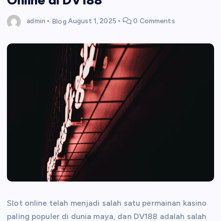
admin
Blog
August 1, 2025
0 Comments
Slot online telah menjadi salah satu permainan kasino
paling populer di dunia maya, dan DV188 adalah salah