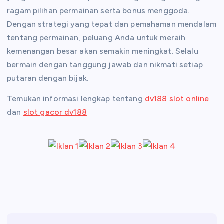
ragam pilihan permainan serta bonus menggoda.
Dengan strategi yang tepat dan pemahaman mendalam
tentang permainan, peluang Anda untuk meraih
kemenangan besar akan semakin meningkat. Selalu
bermain dengan tanggung jawab dan nikmati setiap
putaran dengan bijak.
Temukan informasi lengkap tentang
dv188 slot online
dan
slot gacor dv188