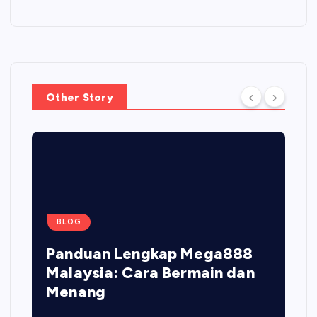
Other Story
BLOG
Panduan Lengkap Mega888
Malaysia: Cara Bermain dan
Menang