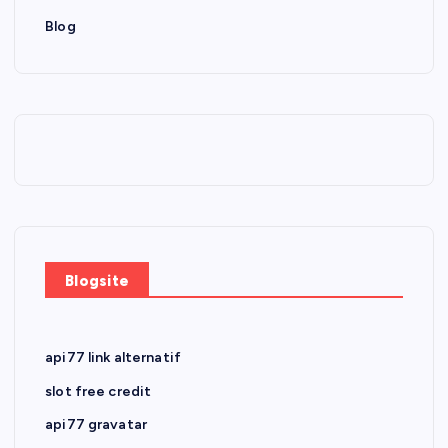
Blog
Blogsite
api77 link alternatif
slot free credit
api77 gravatar