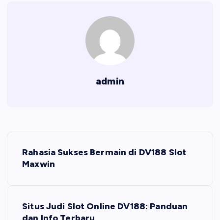
admin
P
Rahasia Sukses Bermain di DV188 Slot
o
Maxwin
s
Situs Judi Slot Online DV188: Panduan
t
dan Info Terbaru