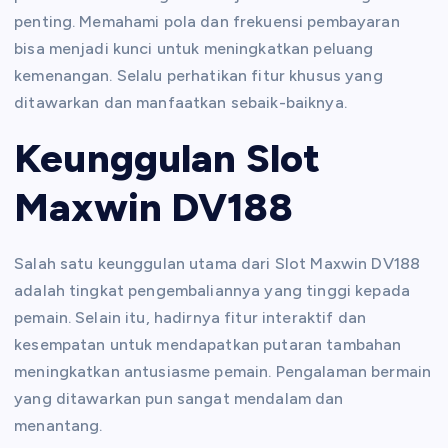
penting. Memahami pola dan frekuensi pembayaran
bisa menjadi kunci untuk meningkatkan peluang
kemenangan. Selalu perhatikan fitur khusus yang
ditawarkan dan manfaatkan sebaik-baiknya.
Keunggulan Slot
Maxwin DV188
Salah satu keunggulan utama dari Slot Maxwin DV188
adalah tingkat pengembaliannya yang tinggi kepada
pemain. Selain itu, hadirnya fitur interaktif dan
kesempatan untuk mendapatkan putaran tambahan
meningkatkan antusiasme pemain. Pengalaman bermain
yang ditawarkan pun sangat mendalam dan
menantang.