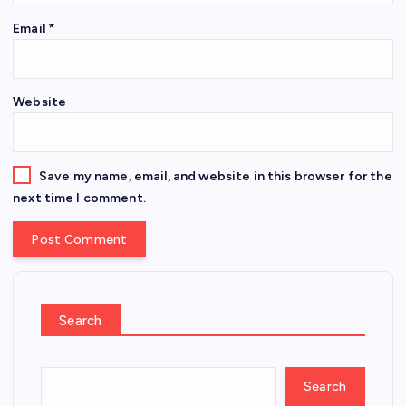
Email
*
Website
Save my name, email, and website in this browser for the
next time I comment.
Search
Search