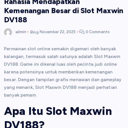
Rahasia Mendapatkan
Kemenangan Besar di Slot Maxwin
DV188
admin
Blog
November 22, 2025
0 Comments
Permainan slot online semakin digemari oleh banyak
kalangan, termasuk salah satunya adalah Slot Maxwin
DV188. Game ini dikenal luas oleh pecinta judi online
karena potensinya untuk memberikan kemenangan
besar. Dengan tampilan grafis menawan dan gameplay
yang menarik, Slot Maxwin DV188 menjadi perhatian
banyak pemain.
Apa Itu Slot Maxwin
DV188?