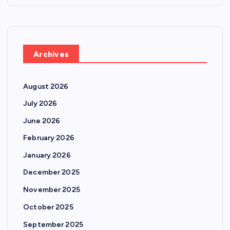
Archives
August 2026
July 2026
June 2026
February 2026
January 2026
December 2025
November 2025
October 2025
September 2025