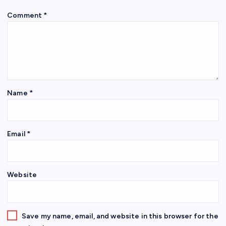
Comment
*
Name
*
Email
*
Website
Save my name, email, and website in this browser for the