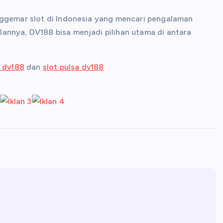
nggemar slot di Indonesia yang mencari pengalaman
annya, DV188 bisa menjadi pilihan utama di antara
e dv188
dan
slot pulsa dv188