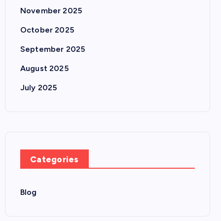
November 2025
October 2025
September 2025
August 2025
July 2025
Categories
Blog