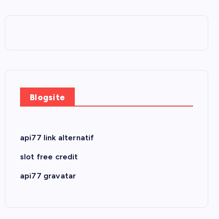
Blogsite
api77 link alternatif
slot free credit
api77 gravatar