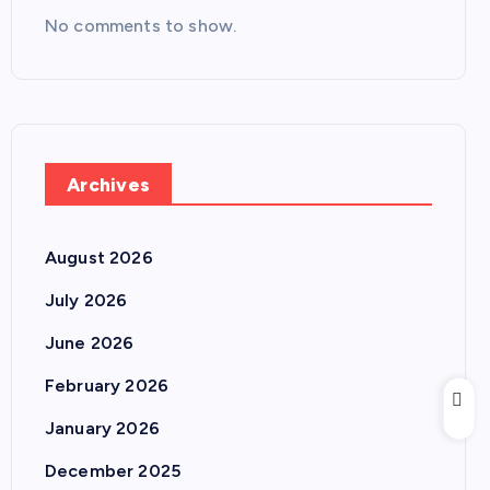
No comments to show.
Archives
August 2026
July 2026
June 2026
February 2026
January 2026
December 2025