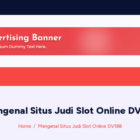
genal Situs Judi Slot Online D
Home
Mengenal Situs Judi Slot Online DV188