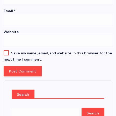
Email
*
Website
Save my name, email, and website in this browser for the
next time I comment.
Search
Search