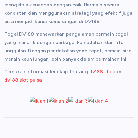
mengelola keuangan dengan baik. Bermain secara
konsisten dan menggunakan strategi yang efektif juga
bisa menjadi kunci kemenangan di DV188.
Togel DV188 menawarkan pengalaman bermain togel
yang menarik dengan berbagai kemudahan dan fitur
unggulan. Dengan pendekatan yang tepat, pemain bisa
meraih keuntungan lebih banyak dalam permainan ini.
Temukan informasi lengkap tentang
dv188 rtp
dan
dv188 slot pulsa