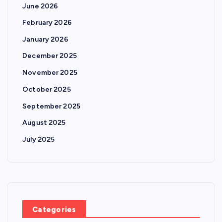
June 2026
February 2026
January 2026
December 2025
November 2025
October 2025
September 2025
August 2025
July 2025
Categories