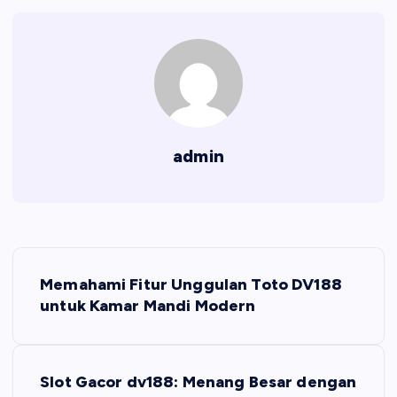
admin
P
Memahami Fitur Unggulan Toto DV188
o
untuk Kamar Mandi Modern
s
Slot Gacor dv188: Menang Besar dengan