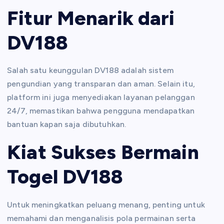
Fitur Menarik dari
DV188
Salah satu keunggulan DV188 adalah sistem
pengundian yang transparan dan aman. Selain itu,
platform ini juga menyediakan layanan pelanggan
24/7, memastikan bahwa pengguna mendapatkan
bantuan kapan saja dibutuhkan.
Kiat Sukses Bermain
Togel DV188
Untuk meningkatkan peluang menang, penting untuk
memahami dan menganalisis pola permainan serta