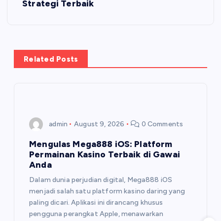
t
Strategi Terbaik
n
a
Related Posts
v
i
g
admin
August 9, 2026
0 Comments
a
Mengulas Mega888 iOS: Platform
Permainan Kasino Terbaik di Gawai
t
Anda
Dalam dunia perjudian digital, Mega888 iOS
i
menjadi salah satu platform kasino daring yang
paling dicari. Aplikasi ini dirancang khusus
o
pengguna perangkat Apple, menawarkan