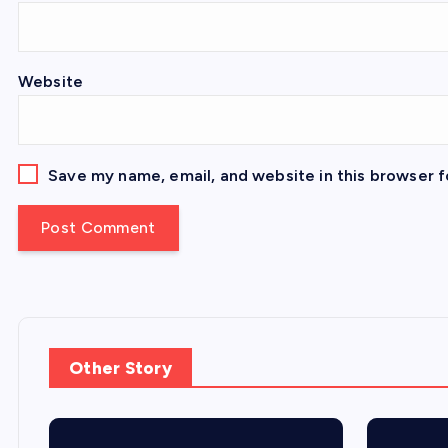
Website
Save my name, email, and website in this browser f
Other Story