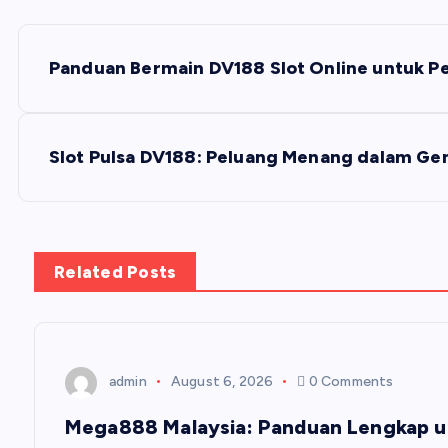
P
Panduan Bermain DV188 Slot Online untuk P
o
s
Slot Pulsa DV188: Peluang Menang dalam G
t
n
Related Posts
a
v
admin
August 6, 2026
0 Comments
Mega888 Malaysia: Panduan Lengkap u
i