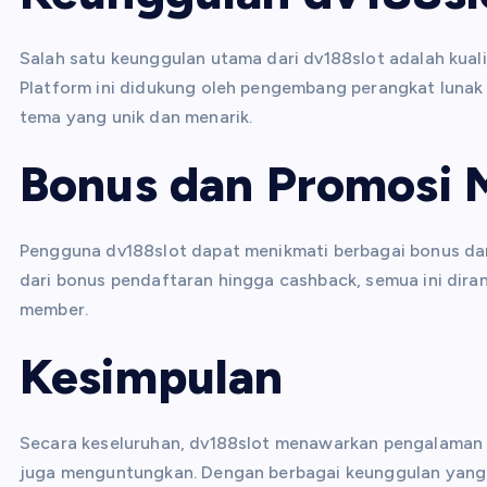
Salah satu keunggulan utama dari dv188slot adalah kual
Platform ini didukung oleh pengembang perangkat lunak
tema yang unik dan menarik.
Bonus dan Promosi 
Pengguna dv188slot dapat menikmati berbagai bonus dan
dari bonus pendaftaran hingga cashback, semua ini dir
member.
Kesimpulan
Secara keseluruhan, dv188slot menawarkan pengalaman b
juga menguntungkan. Dengan berbagai keunggulan yang a