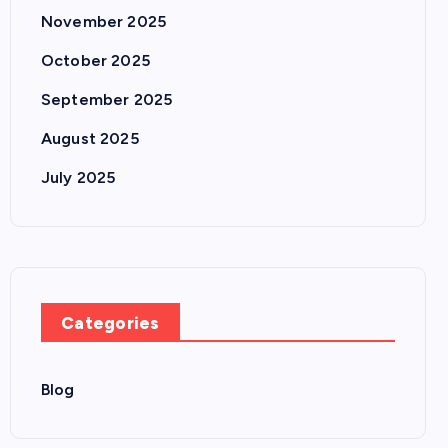
November 2025
October 2025
September 2025
August 2025
July 2025
Categories
Blog