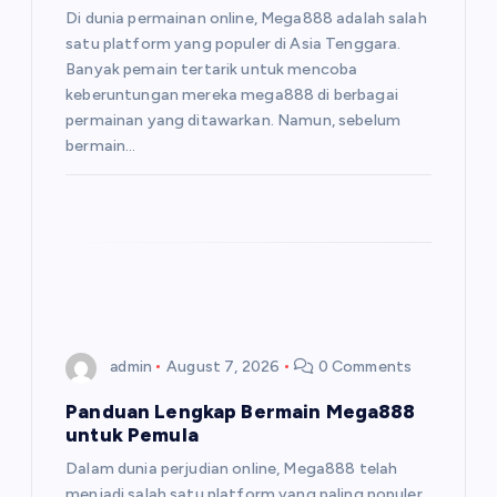
Di dunia permainan online, Mega888 adalah salah
i
satu platform yang populer di Asia Tenggara.
Banyak pemain tertarik untuk mencoba
o
keberuntungan mereka mega888 di berbagai
permainan yang ditawarkan. Namun, sebelum
n
bermain…
admin
August 7, 2026
0 Comments
Panduan Lengkap Bermain Mega888
untuk Pemula
Dalam dunia perjudian online, Mega888 telah
menjadi salah satu platform yang paling populer