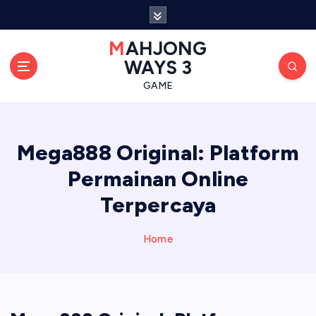
S
k
i
MAHJONG
p
WAYS 3
t
GAME
o
c
o
n
Mega888 Original: Platform
t
e
Permainan Online
n
Terpercaya
t
Home