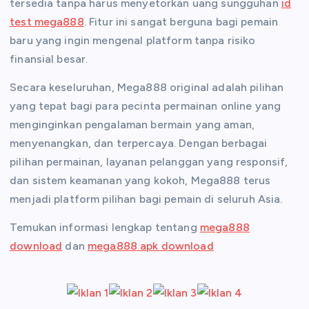
tersedia tanpa harus menyetorkan uang sungguhan
id
test mega888
. Fitur ini sangat berguna bagi pemain
baru yang ingin mengenal platform tanpa risiko
finansial besar.
Secara keseluruhan, Mega888 original adalah pilihan
yang tepat bagi para pecinta permainan online yang
menginginkan pengalaman bermain yang aman,
menyenangkan, dan terpercaya. Dengan berbagai
pilihan permainan, layanan pelanggan yang responsif,
dan sistem keamanan yang kokoh, Mega888 terus
menjadi platform pilihan bagi pemain di seluruh Asia.
Temukan informasi lengkap tentang
mega888
download
dan
mega888 apk download