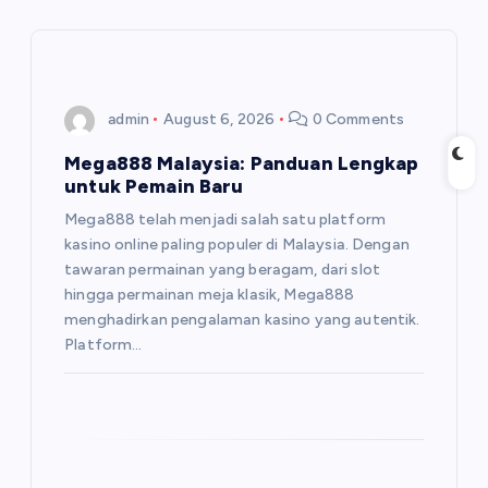
v
i
g
admin
August 6, 2026
0 Comments
a
Mega888 Malaysia: Panduan Lengkap
untuk Pemain Baru
t
Mega888 telah menjadi salah satu platform
kasino online paling populer di Malaysia. Dengan
i
tawaran permainan yang beragam, dari slot
hingga permainan meja klasik, Mega888
o
menghadirkan pengalaman kasino yang autentik.
Platform…
n