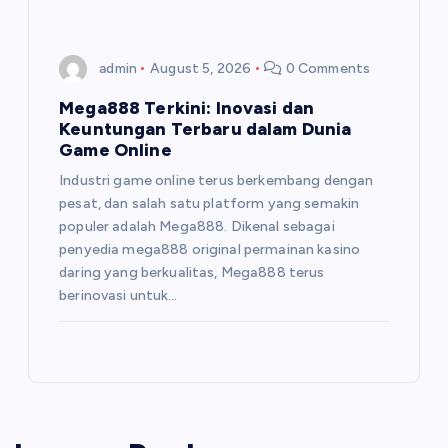
admin
August 5, 2026
0 Comments
Mega888 Terkini: Inovasi dan
Keuntungan Terbaru dalam Dunia
Game Online
Industri game online terus berkembang dengan
pesat, dan salah satu platform yang semakin
populer adalah Mega888. Dikenal sebagai
penyedia mega888 original permainan kasino
daring yang berkualitas, Mega888 terus
berinovasi untuk…