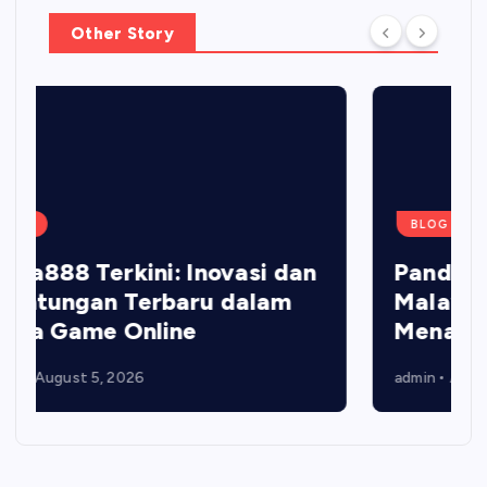
Other Story
BLOG
Panduan Lengkap Mega888
Malaysia: Cara Bermain dan
Menang
admin
August 4, 2026