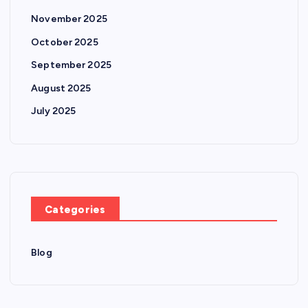
November 2025
October 2025
September 2025
August 2025
July 2025
Categories
Blog