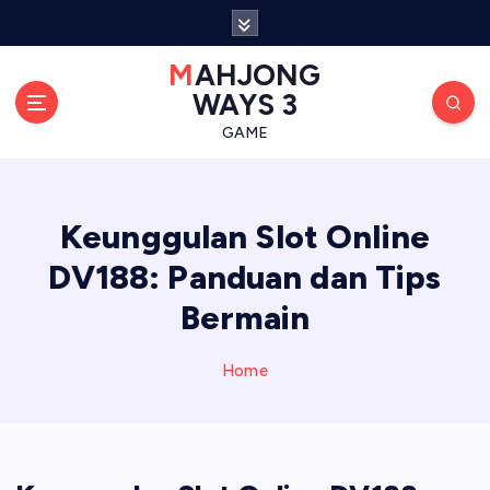
S
k
i
MAHJONG
p
WAYS 3
t
GAME
o
c
o
n
Keunggulan Slot Online
t
e
DV188: Panduan dan Tips
n
Bermain
t
Home