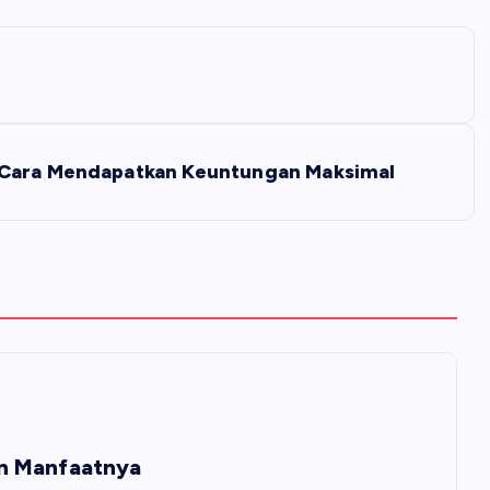
n Cara Mendapatkan Keuntungan Maksimal
n Manfaatnya