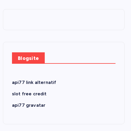
Blogsite
api77 link alternatif
slot free credit
api77 gravatar