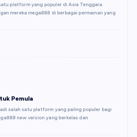
satu platform yang populer di Asia Tenggara.
ngan mereka mega888 di berbagai permainan yang
tuk Pemula
di salah satu platform yang paling populer bagi
ga888 new version yang berkelas dan