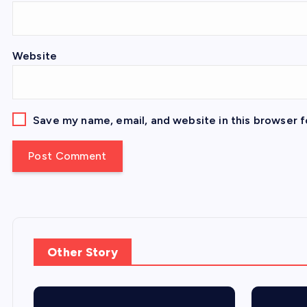
Website
Save my name, email, and website in this browser f
Other Story