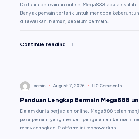
Di dunia permainan online, Mega888 adalah salah 
g
Banyak pemain tertarik untuk mencoba keberuntu
ditawarkan. Namun, sebelum bermain…
a
Continue reading
t
i
o
admin
August 7, 2026
0 Comments
n
Panduan Lengkap Bermain Mega888 un
Dalam dunia perjudian online, Mega888 telah menja
para pemain yang mencari pengalaman bermain me
menyenangkan. Platform ini menawarkan…