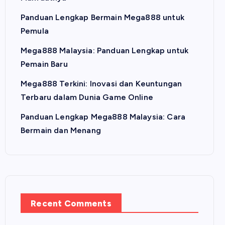
Panduan Lengkap Bermain Mega888 untuk
Pemula
Mega888 Malaysia: Panduan Lengkap untuk
Pemain Baru
Mega888 Terkini: Inovasi dan Keuntungan
Terbaru dalam Dunia Game Online
Panduan Lengkap Mega888 Malaysia: Cara
Bermain dan Menang
Recent Comments