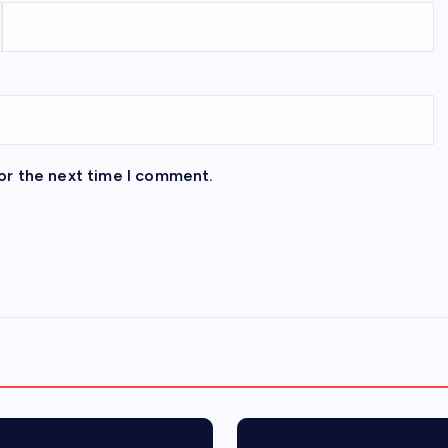
or the next time I comment.