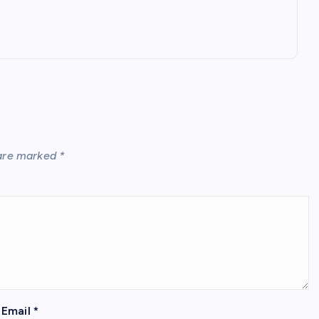
 are marked
*
Email
*