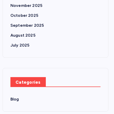
November 2025
October 2025
September 2025
August 2025
July 2025
Categories
Blog