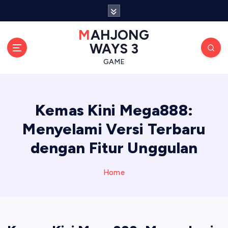
S
k
i
MAHJONG
p
WAYS 3
t
GAME
o
c
o
n
Kemas Kini Mega888:
t
e
Menyelami Versi Terbaru
n
dengan Fitur Unggulan
t
Home