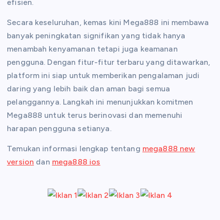
efisien.
Secara keseluruhan, kemas kini Mega888 ini membawa
banyak peningkatan signifikan yang tidak hanya
menambah kenyamanan tetapi juga keamanan
pengguna. Dengan fitur-fitur terbaru yang ditawarkan,
platform ini siap untuk memberikan pengalaman judi
daring yang lebih baik dan aman bagi semua
pelanggannya. Langkah ini menunjukkan komitmen
Mega888 untuk terus berinovasi dan memenuhi
harapan pengguna setianya.
Temukan informasi lengkap tentang
mega888 new
version
dan
mega888 ios