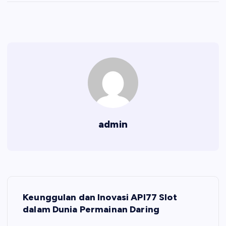
admin
P
Keunggulan dan Inovasi API77 Slot
o
dalam Dunia Permainan Daring