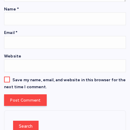
Name
*
Email
*
Website
Save my name, email, and website in this browser for the
next time I comment.
Search