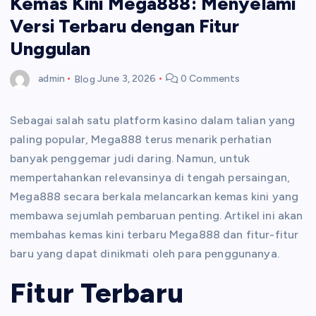
Kemas Kini Mega888: Menyelami
Versi Terbaru dengan Fitur
Unggulan
admin
Blog
June 3, 2026
0 Comments
Sebagai salah satu platform kasino dalam talian yang
paling popular, Mega888 terus menarik perhatian
banyak penggemar judi daring. Namun, untuk
mempertahankan relevansinya di tengah persaingan,
Mega888 secara berkala melancarkan kemas kini yang
membawa sejumlah pembaruan penting. Artikel ini akan
membahas kemas kini terbaru Mega888 dan fitur-fitur
baru yang dapat dinikmati oleh para penggunanya.
Fitur Terbaru