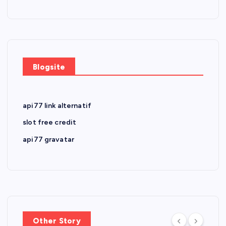
Blogsite
api77 link alternatif
slot free credit
api77 gravatar
Other Story