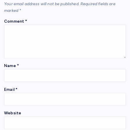
Your email address will not be published.
Required fields are
marked
*
Comment
*
Name
*
Email
*
Website