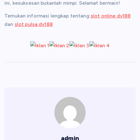
ini, kesuksesan bukanlah mimpi. Selamat bermain!
Temukan informasi lengkap tentang
slot online dv188
dan
slot pulsa dv188
admin