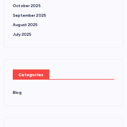
October 2025
September 2025
August 2025
July 2025
Categories
Blog