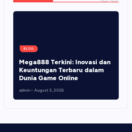
BLOG
Mega888 Terkini: Inovasi dan
Keuntungan Terbaru dalam
Dunia Game Online
admin
August 5, 2026