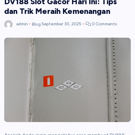
DV188 Slot Gacor Hari Ini: Tips
dan Trik Meraih Kemenangan
admin
Blog
September 30, 2025
0 Comments