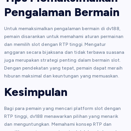
Pengalaman Bermain
Untuk memaksimalkan pengalaman bermain di dv188,
pemain disarankan untuk memahami aturan permainan
dan memilih slot dengan RTP tinggi. Mengatur
anggaran secara bijaksana dan tidak terbawa suasana
juga merupakan strategi penting dalam bermain slot.
Dengan pendekatan yang tepat, pemain dapat meraih
hiburan maksimal dan keuntungan yang memuaskan.
Kesimpulan
Bagi para pemain yang mencari platform slot dengan
RTP tinggi, dv188 menawarkan pilihan yang menarik
dan menguntungkan. Memahami konsep RTP dan