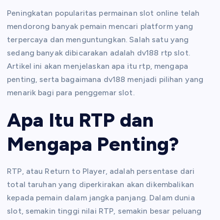
Peningkatan popularitas permainan slot online telah
mendorong banyak pemain mencari platform yang
terpercaya dan menguntungkan. Salah satu yang
sedang banyak dibicarakan adalah dv188 rtp slot.
Artikel ini akan menjelaskan apa itu rtp, mengapa
penting, serta bagaimana dv188 menjadi pilihan yang
menarik bagi para penggemar slot.
Apa Itu RTP dan
Mengapa Penting?
RTP, atau Return to Player, adalah persentase dari
total taruhan yang diperkirakan akan dikembalikan
kepada pemain dalam jangka panjang. Dalam dunia
slot, semakin tinggi nilai RTP, semakin besar peluang