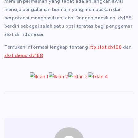
memilih permainan yang tepat adalah langkah awal
menuju pengalaman bermain yang memuaskan dan
berpotensi menghasilkan laba. Dengan demikian, dv188
berdiri sebagai salah satu opsi teratas bagi penggemar
slot di Indonesia.
Temukan informasi lengkap tentang
rtp slot dv188
dan
slot demo dv188