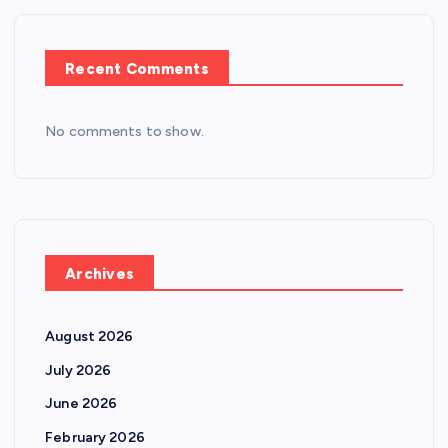
Recent Comments
No comments to show.
Archives
August 2026
July 2026
June 2026
February 2026