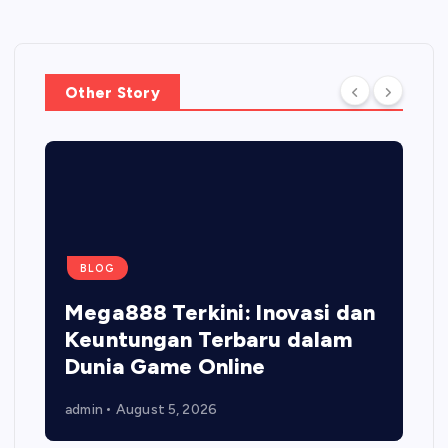
Other Story
BLOG
Mega888 Terkini: Inovasi dan
Keuntungan Terbaru dalam
Dunia Game Online
admin
August 5, 2026