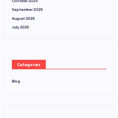
October 2025
September 2025
August 2025
July 2025
Categories
Blog