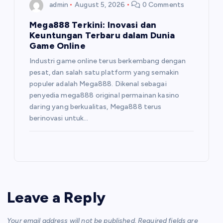
admin
August 5, 2026
0 Comments
Mega888 Terkini: Inovasi dan
Keuntungan Terbaru dalam Dunia
Game Online
Industri game online terus berkembang dengan
pesat, dan salah satu platform yang semakin
populer adalah Mega888. Dikenal sebagai
penyedia mega888 original permainan kasino
daring yang berkualitas, Mega888 terus
berinovasi untuk…
Leave a Reply
Your email address will not be published.
Required fields are