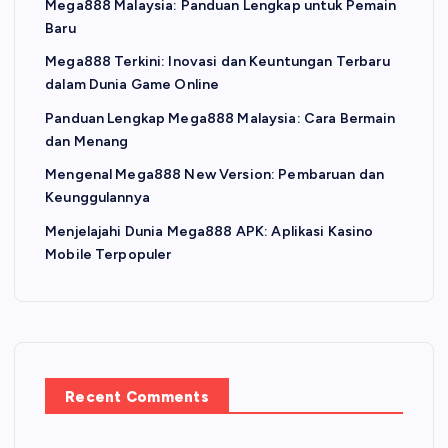
Mega888 Malaysia: Panduan Lengkap untuk Pemain
Baru
Mega888 Terkini: Inovasi dan Keuntungan Terbaru
dalam Dunia Game Online
Panduan Lengkap Mega888 Malaysia: Cara Bermain
dan Menang
Mengenal Mega888 New Version: Pembaruan dan
Keunggulannya
Menjelajahi Dunia Mega888 APK: Aplikasi Kasino
Mobile Terpopuler
Recent Comments