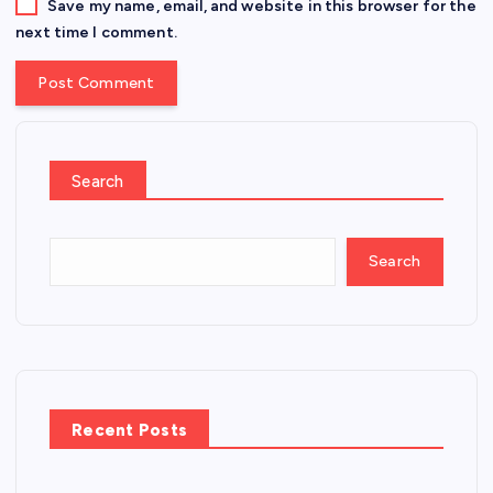
Save my name, email, and website in this browser for the
next time I comment.
Search
Search
Recent Posts