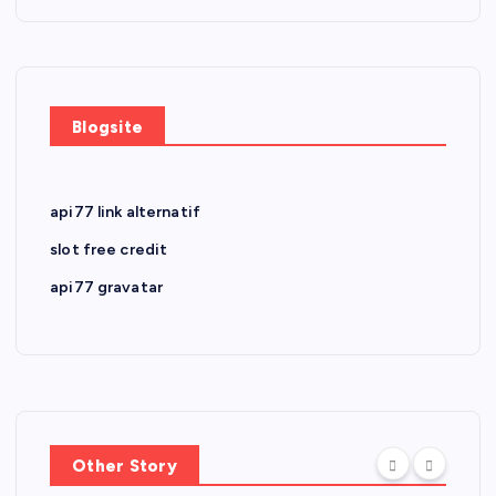
Blogsite
api77 link alternatif
slot free credit
api77 gravatar
Other Story