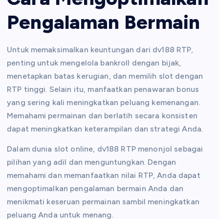
Pengalaman Bermain
Untuk memaksimalkan keuntungan dari dv188 RTP,
penting untuk mengelola bankroll dengan bijak,
menetapkan batas kerugian, dan memilih slot dengan
RTP tinggi. Selain itu, manfaatkan penawaran bonus
yang sering kali meningkatkan peluang kemenangan.
Memahami permainan dan berlatih secara konsisten
dapat meningkatkan keterampilan dan strategi Anda.
Dalam dunia slot online, dv188 RTP menonjol sebagai
pilihan yang adil dan menguntungkan. Dengan
memahami dan memanfaatkan nilai RTP, Anda dapat
mengoptimalkan pengalaman bermain Anda dan
menikmati keseruan permainan sambil meningkatkan
peluang Anda untuk menang.